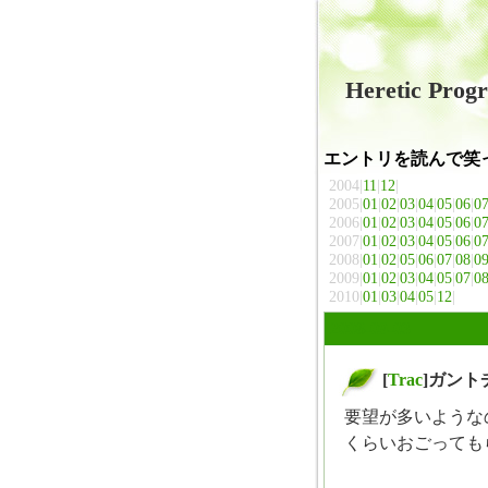
Heretic Pro
エントリを読んで笑
2004|
11
|
12
|
2005|
01
|
02
|
03
|
04
|
05
|
06
|
0
2006|
01
|
02
|
03
|
04
|
05
|
06
|
0
2007|
01
|
02
|
03
|
04
|
05
|
06
|
0
2008|
01
|
02
|
05
|
06
|
07
|
08
|
0
2009|
01
|
02
|
03
|
04
|
05
|
07
|
0
2010|
01
|
03
|
04
|
05
|
12
|
2008-09-03
[
Trac
]ガン
＠
要望が多いような
くらいおごっても