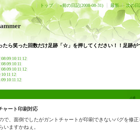
トップ
«前の日記(2008-08-31)
最新
次の日記(
grammer
ったら笑った回数だけ足跡「☆」を押してください！！足跡がつ
7
|
08
|
09
|
10
|
11
|
12
|
7
|
08
|
09
|
10
|
11
|
7
|
08
|
09
|
10
|
11
|
12
|
9
|
10
|
11
|
12
|
8
|
09
|
10
|
11
|
12
|
トチャート印刷対応
ので、面倒でしたがガントチャートが印刷できないバグを修正
らいますかねぇ。