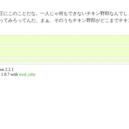
正にこのことだな。一人じゃ何もできないチキン野郎なんでし
ってみろってんだ。まぁ、そのうちチキン野郎がどこまでチキ
on 2.2.1
 1.8.7 with
mod_ruby