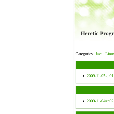
Heretic Pr
Categories |
Java
|
Linu
Java
2009-11-05#p01
Linux
2009-11-04#p02