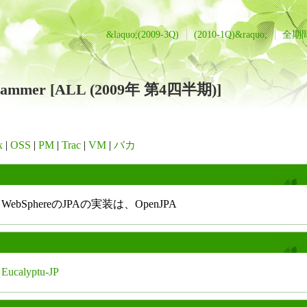
&laquo;(2009-3Q)
(2010-1Q)&raquo;
全期
ogrammer [ALL (2009年 第4四半期)]
x
|
OSS
|
PM
|
Trac
|
VM
|
バカ
WebSphereのJPAの実装は、OpenJPA
Eucalyptu-JP