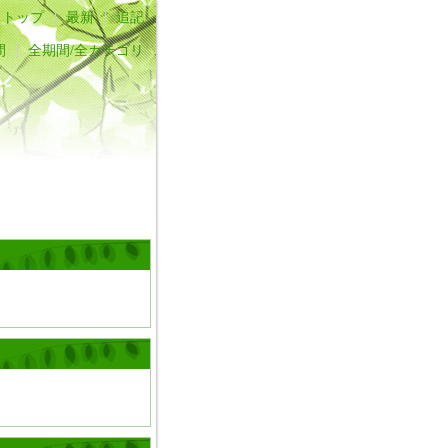
トップ
最新
追記
間
全期間/全カテゴリ