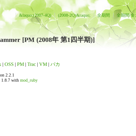
&laquo;(2007-4Q)
(2008-2Q)&raquo;
全期間
全期間/
ogrammer [PM (2008年 第1四半期)]
x
|
OSS
|
PM
|
Trac
|
VM
|
バカ
on 2.2.1
 1.8.7 with
mod_ruby