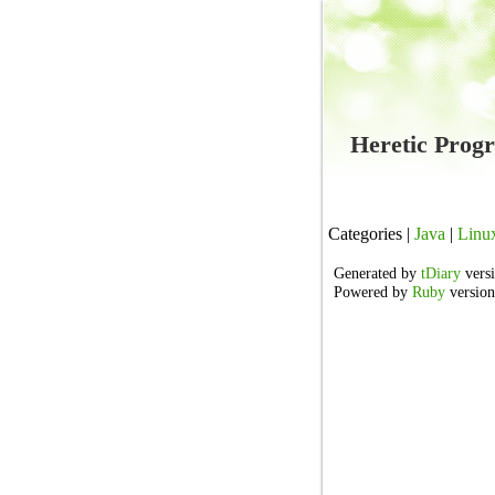
Heretic Pr
Categories |
Java
|
Linu
Generated by
tDiary
versi
Powered by
Ruby
version