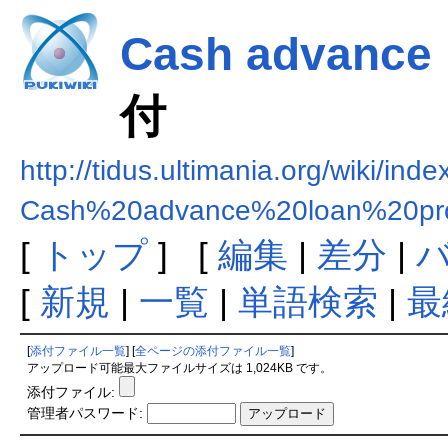
Cash advance 
付
http://tidus.ultimania.org/wiki/ind
Cash%20advance%20loan%20pro
[
トップ
] [
編集
|
差分
|
[
新規
|
一覧
|
単語検索
|
最
[
添付ファイル一覧
] [
全ページの添付ファイル一覧
]
アップロード可能最大ファイルサイズは 1,024KB です。
添付ファイル:
管理者パスワード: