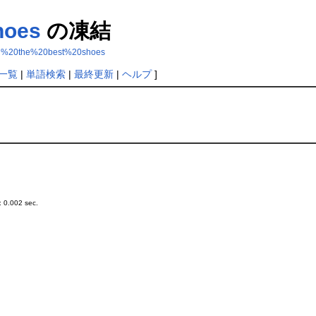
hoes
の凍結
find%20the%20best%20shoes
一覧
|
単語検索
|
最終更新
|
ヘルプ
]
 0.002 sec.