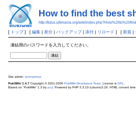
How to find the best s
http://tidus.ultimania.org/wiki/index.php?How%20to%20
[
トップ
] [
編集
|
差分
|
バックアップ
|
添付
|
リロード
] [
新規
|
凍結用のパスワードを入力してください。
Site admin:
anonymous
PukiWiki 1.4.7
Copyright © 2001-2006
PukiWiki Developers Team
. License is
GPL
.
Based on "PukiWiki" 1.3 by
yu-ji
. Powered by PHP 5.3.10-1ubuntu3.26. HTML convert time: