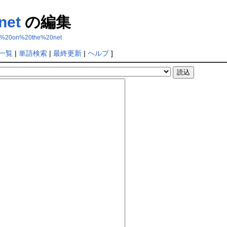
net
の編集
inol%20on%20the%20net
一覧
|
単語検索
|
最終更新
|
ヘルプ
]