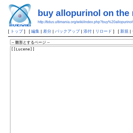
buy allopurinol on the 
http://tidus.ultimania.org/wiki/index.php?buy%20allopur
[
トップ
] [
編集
|
差分
|
バックアップ
|
添付
|
リロード
] [
新規
|