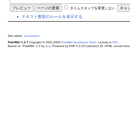
タイムスタンプを変更しない
テキスト整形のルールを表示する
Site admin:
anonymous
PukiWiki 1.4.7
Copyright © 2001-2006
PukiWiki Developers Team
. License is
GPL
.
Based on "PukiWiki" 1.3 by
yu-ji
. Powered by PHP 5.3.10-1ubuntu3.26. HTML convert time: