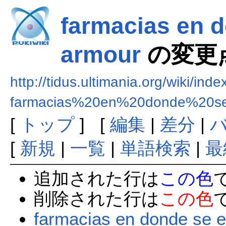
farmacias en 
armour
の変更
http://tidus.ultimania.org/wiki/ind
farmacias%20en%20donde%20s
[
トップ
] [
編集
|
差分
|
[
新規
|
一覧
|
単語検索
|
最
追加された行は
この色
削除された行は
この色
farmacias en donde se 