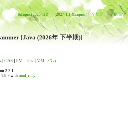
&laquo;(2026-1H)
(2027-1H)&raquo;
全期間
全期間/
grammer [Java (2026年 下半期)]
x
|
OSS
|
PM
|
Trac
|
VM
|
バカ
on 2.2.1
 1.8.7 with
mod_ruby