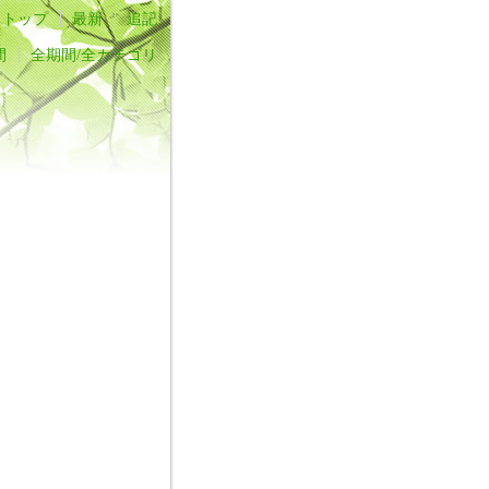
トップ
最新
追記
間
全期間/全カテゴリ