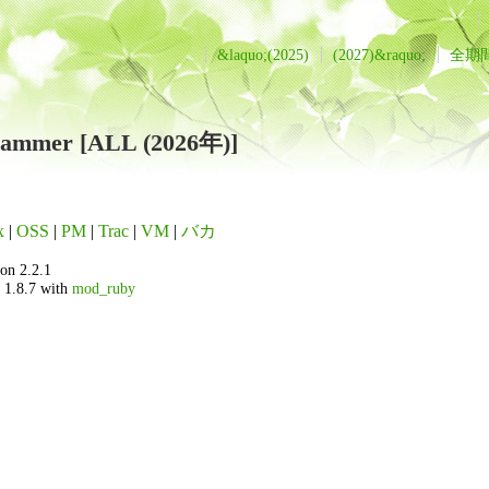
&laquo;(2025)
(2027)&raquo;
全期
rammer [ALL (2026年)]
x
|
OSS
|
PM
|
Trac
|
VM
|
バカ
on 2.2.1
 1.8.7 with
mod_ruby